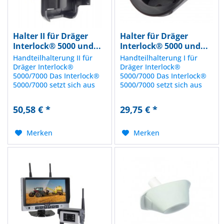
Halter II für Dräger
Halter für Dräger
Interlock® 5000 und...
Interlock® 5000 und...
Handteilhalterung II für
Handteilhalterung I für
Dräger Interlock®
Dräger Interlock®
5000/7000 Das Interlock®
5000/7000 Das Interlock®
5000/7000 setzt sich aus
5000/7000 setzt sich aus
zwei Komponenten
zwei Komponenten
zusammen – dem
zusammen – dem
50,58 € *
29,75 € *
Alkoholtester und der
Alkoholtester und der
Steuereinheit. Für das
Steuereinheit. Für das
Handteil sind zwei
Handteil sind zwei
Merken
Merken
unterschiedliche
unterschiedliche
Halterungen zur
Halterungen zur
Befestigung des...
Befestigung des...