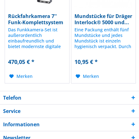
Rückfahrkamera 7''
Mundstücke für Dräger
Funk-Komplettsystem
Interlock® 5000 und...
Das Funkkamera-Set ist
Eine Packung enthält fünf
außerordentlich
Mundstücke und jedes
einbaufreundlich und
Mundstück ist einzeln
bietet modernste digitale
hygienisch verpackt. Durch
Signalverschlüsselung.
einen Abstandhalter am
Dadurch werden Störungen
Mundstück kommen die
470,05 € *
10,95 € *
durch andere
Lippen der Testperson
Anwendungen die das 2,4
nicht in Kontakt mit dem
GHz Frequenzband
Messgerätegehäuse. Die
Merken
Merken
verwenden praktisch
Mundstücke sind für die...
eliminiert. Neben der...
Telefon
Service
Informationen
Newsletter