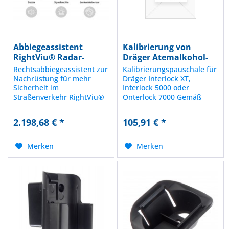
Abbiegeassistent
Kalibrierung von
RightViu® Radar-
Dräger Atemalkohol-
Sensor Kit 2...
Messgerät...
Rechtsabbiegeassistent zur
Kalibrierungspauschale für
Nachrüstung für mehr
Dräger Interlock XT,
Sicherheit im
Interlock 5000 oder
Straßenverkehr RightViu®
Onterlock 7000 Gemäß
unterstützt Fahrer bei
Herstellerangaben muss
Abbiegevorgängen. Das
ein Atemalkoholtester
2.198,68 € *
105,91 € *
System ermittelt über
regelmäßig kalibriert
hochentwickelte
werden, um eine
Radarsensorik, ob sich ein
zuverlässige und
Merken
Merken
Verkehrsteilnehmer im
Qualitative Messung zu
Gefahrenbereich...
gewährleisten. Durch...