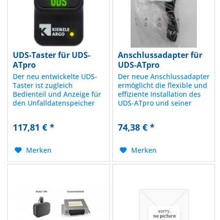
UDS-Taster für UDS-
Anschlussadapter für
ATpro
UDS-ATpro
Der neu entwickelte UDS-
Der neue Anschlussadapter
Taster ist zugleich
ermöglicht die flexible und
Bedienteil und Anzeige für
effiziente Installation des
den Unfalldatenspeicher
UDS-ATpro und seiner
UDS-ATpro, durch
Systemkomponenten im
Spritzwasserschutz und
Fahrzeug. Auf der einen
117,81 € *
74,38 € *
Desinfektionsmittelbeständigkeit
Seite der Anschluss an den
bereit für den Einsatz in
26-poligen Zentralstecker
anspruchsvollen
des UDS-ATpro, auf der
Merken
Merken
Arbeitsumgebungen....
anderen Seite...