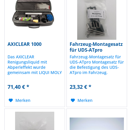
AXICLEAR 1000
Fahrzeug-Montagesatz
für UDS-ATpro
Das AXICLEAR
Fahrzeug-Montagesatz für
Renigungsliquid mit
UDS-ATpro Montagesatz für
Abperleffekt wurde
die Befestigung des UDS-
gemeinsam mit LIQUI MOLY
ATpro im Fahrzeug.
in Deutschland entwickelt.
Lieferumfang: Schrauben
Somit hilft dieses
M5 x 50 Torx (4 Stück)
71,40 € *
23,32 € *
einzigartige
Muttern M5 selbstsichernd
Reinigungssystem jedliche
(4 Stück) Blindnietmuttern
Kamera- & Sensorsystyme
M5 (4 Stück)
Merken
Merken
zu reinigen und zu pflegen.
Befestigungsflansch rechts
Egal ob digilater...
und...