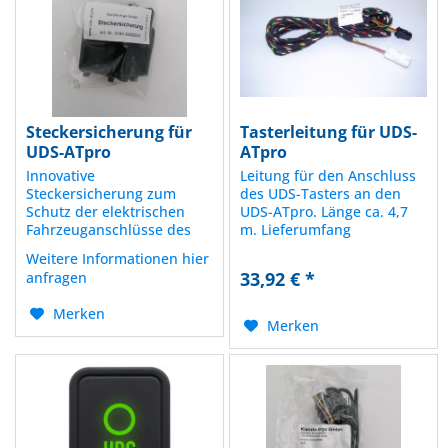
Steckersicherung für
Tasterleitung für UDS-
UDS-ATpro
ATpro
Innovative
Leitung für den Anschluss
Steckersicherung zum
des UDS-Tasters an den
Schutz der elektrischen
UDS-ATpro. Länge ca. 4,7
Fahrzeuganschlüsse des
m. Lieferumfang
UDS-ATpro vor unerlaubten
Tasterleitung
Weitere Informationen hier
Eingriffen. Lieferumfang:
33,92 € *
anfragen
Steckersicherung (2 Stück)
Plombenkappe 9 mm (2
Merken
Stück)
Merken