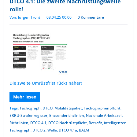
DTCO 4.1: Die zweite Nachrüstungswelle
rollt!
Von: Jürgen Tront
08.04.25 00:00
0 Kommentare
Die zweite Umrüstfrist rückt näher!
Mehr lesen
Tags:
Tachograph
,
DTCO
,
Mobilitätspaket
,
Tachographenpflicht
,
ERRU-Strafenregister
,
Entsenderichtlinien
,
Nationale Arbeitszeit
Richtlinien
,
DTCO 4.1
,
DTCO Nachrüstpflicht
,
Retrofit
,
intelligenter
Tachograph
,
DTCO 2. Welle
,
DTCO 4.1a
,
BALM