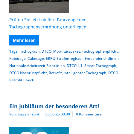
Prüfen Sie jetzt ob Ihre Fahrzeuge der
Tachographenverordnung unterliegen
Mehr lesen
Tags:
Tachograph
,
DTCO
,
Mobilitätspaket
,
Tachographenpflicht
,
Kabotage
,
Cabotage
,
ERRU-Strafenregister
,
Entsenderichtlinien
,
Nationale Arbeitszeit Richtlinien
,
DTCO 4.1
,
Smart Tachograph
,
DTCO Nachrüstpflicht
,
Retrofit
,
intelligenter Tachograph
,
DTCO
Retrofit Check
Ein Jubiläum der besonderen Art!
Von: Jürgen Tront
05.05.26 00:00
0 Kommentare