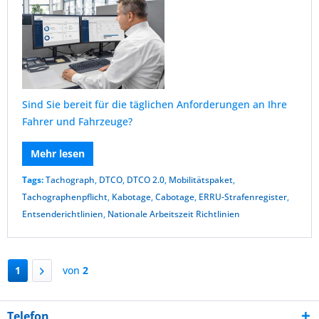
Sind Sie bereit für die täglichen Anforderungen an Ihre
Fahrer und Fahrzeuge?
Mehr lesen
Tags:
Tachograph
,
DTCO
,
DTCO 2.0
,
Mobilitätspaket
,
Tachographenpflicht
,
Kabotage
,
Cabotage
,
ERRU-Strafenregister
,
Entsenderichtlinien
,
Nationale Arbeitszeit Richtlinien
1
von
2
Telefon