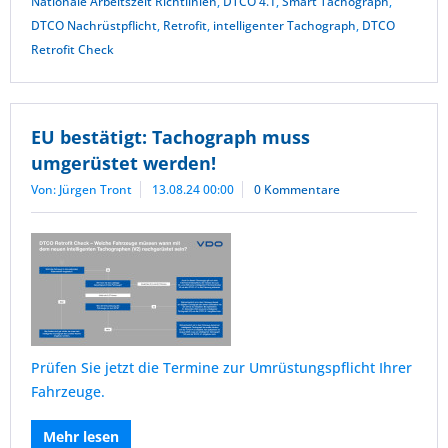
Nationale Arbeitszeit Richtlinien
,
DTCO 4.1
,
Smart Tachograph
,
DTCO Nachrüstpflicht
,
Retrofit
,
intelligenter Tachograph
,
DTCO
Retrofit Check
EU bestätigt: Tachograph muss
umgerüstet werden!
Von: Jürgen Tront
13.08.24 00:00
0 Kommentare
Prüfen Sie jetzt die Termine zur Umrüstungspflicht Ihrer
Fahrzeuge.
Mehr lesen