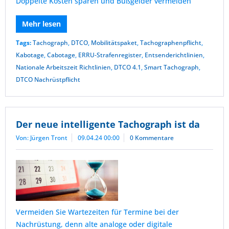
Doppelte Kosten sparen und Bußgelder vermeiden
Mehr lesen
Tags:
Tachograph
,
DTCO
,
Mobilitätspaket
,
Tachographenpflicht
,
Kabotage
,
Cabotage
,
ERRU-Strafenregister
,
Entsenderichtlinien
,
Nationale Arbeitszeit Richtlinien
,
DTCO 4.1
,
Smart Tachograph
,
DTCO Nachrüstpflicht
Der neue intelligente Tachograph ist da
Von: Jürgen Tront
09.04.24 00:00
0 Kommentare
Vermeiden Sie Wartezeiten für Termine bei der
Nachrüstung, denn alte analoge oder digitale