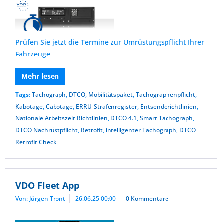
Prüfen Sie jetzt die Termine zur Umrüstungspflicht Ihrer
Fahrzeuge.
Mehr lesen
Tags:
Tachograph
,
DTCO
,
Mobilitätspaket
,
Tachographenpflicht
,
Kabotage
,
Cabotage
,
ERRU-Strafenregister
,
Entsenderichtlinien
,
Nationale Arbeitszeit Richtlinien
,
DTCO 4.1
,
Smart Tachograph
,
DTCO Nachrüstpflicht
,
Retrofit
,
intelligenter Tachograph
,
DTCO
Retrofit Check
VDO Fleet App
Von: Jürgen Tront
26.06.25 00:00
0 Kommentare