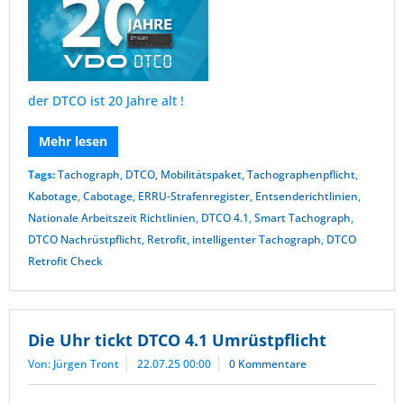
der DTCO ist 20 Jahre alt !
Mehr lesen
Tags:
Tachograph
,
DTCO
,
Mobilitätspaket
,
Tachographenpflicht
,
Kabotage
,
Cabotage
,
ERRU-Strafenregister
,
Entsenderichtlinien
,
Nationale Arbeitszeit Richtlinien
,
DTCO 4.1
,
Smart Tachograph
,
DTCO Nachrüstpflicht
,
Retrofit
,
intelligenter Tachograph
,
DTCO
Retrofit Check
Die Uhr tickt DTCO 4.1 Umrüstpflicht
Von: Jürgen Tront
22.07.25 00:00
0 Kommentare