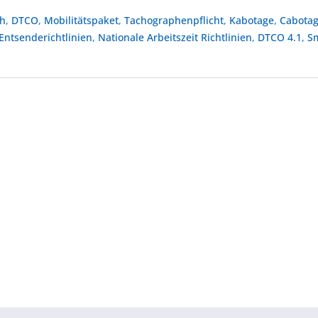
ph
,
DTCO
,
Mobilitätspaket
,
Tachographenpflicht
,
Kabotage
,
Cabota
Entsenderichtlinien
,
Nationale Arbeitszeit Richtlinien
,
DTCO 4.1
,
S