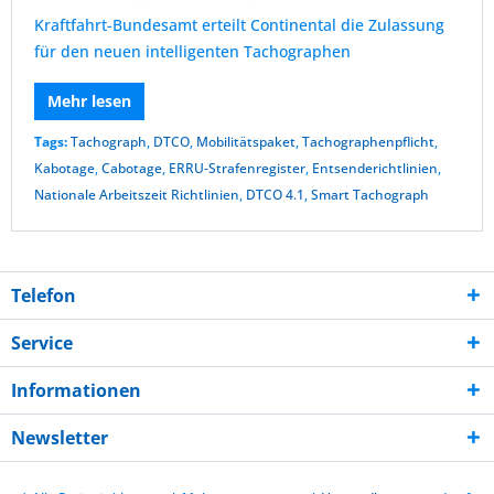
Kraftfahrt-Bundesamt erteilt Continental die Zulassung
für den neuen intelligenten Tachographen
Mehr lesen
Tags:
Tachograph
,
DTCO
,
Mobilitätspaket
,
Tachographenpflicht
,
Kabotage
,
Cabotage
,
ERRU-Strafenregister
,
Entsenderichtlinien
,
Nationale Arbeitszeit Richtlinien
,
DTCO 4.1
,
Smart Tachograph
Telefon
Service
Informationen
Newsletter