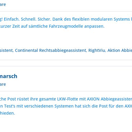
are
! Einfach. Schnell. SIcher. Dank des flexiblen modularen Systems l
 kurzer Zeit auf sämtliche Fahrzeugmodelle anpassen.
sistent
,
Continental Rechtsabbiegeassistent
,
RightViu
,
Aktion Abbi
marsch
are
sche Post rüstet ihre gesamte LKW-Flotte mit AXION Abbiegeassiste
n Test's mit verschiedenen Systemen hat sich die Post für den AX
chieden.