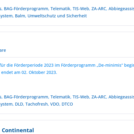
s
,
BAG-Förderprogramm
,
Telematik
,
TIS-Web
,
ZA-ARC
,
Abbiegeassi
system
,
Balm
,
Umweltschutz und Sicherheit
are
t für die Förderperiode 2023 im Förderprogramm „De-minimis“ begi
 endet am 02. Oktober 2023.
s
,
BAG-Förderprogramm
,
Telematik
,
TIS-Web
,
ZA-ARC
,
Abbiegeassi
system
,
DLD
,
Tachofresh
,
VDO
,
DTCO
 Continental