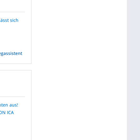
ässt sich
egassistent
nten aus!
ION ICA