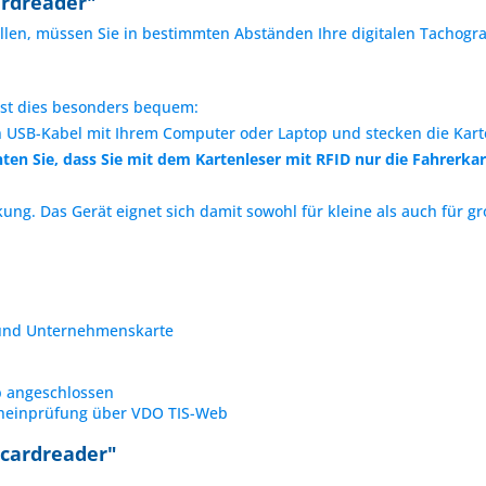
ardreader"
füllen, müssen Sie in bestimmten Abständen Ihre digitalen Tachogr
ist dies besonders bequem:
n USB-Kabel mit Ihrem Computer oder Laptop und stecken die Karte
hten Sie, dass Sie mit dem Kartenleser mit RFID​ nur die Fahrerka
g. Das Gerät eignet sich damit sowohl für kleine als auch für gr
 und Unternehmenskarte
p angeschlossen
scheinprüfung über VDO TIS-Web
pcardreader"