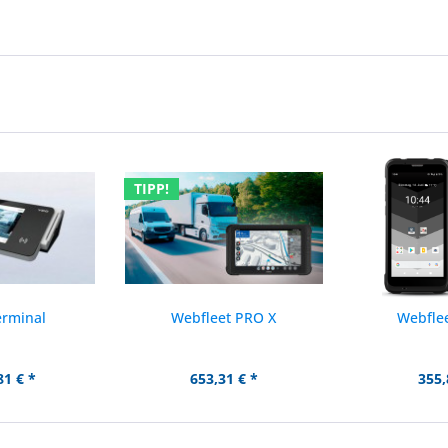
TIPP!
erminal
Webfleet PRO X
Webfle
81 € *
653,31 € *
355,