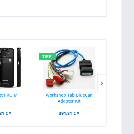
TIPP!
TIPP!
et PRO M
Workshop Tab BlueCan
VDO La
Adapter Kit
81 € *
391,81 € *
1.50