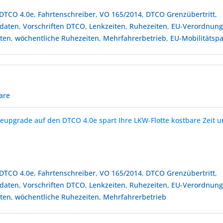
DTCO 4.0e
,
Fahrtenschreiber
,
VO 165/2014
,
DTCO Grenzübertritt
,
daten
,
Vorschriften DTCO
,
Lenkzeiten
,
Ruhezeiten
,
EU-Verordnung
iten
,
wöchentliche Ruhezeiten
,
Mehrfahrerbetrieb
,
EU-Mobilitätspa
are
eupgrade auf den DTCO 4.0e spart Ihre LKW-Flotte kostbare Zeit 
DTCO 4.0e
,
Fahrtenschreiber
,
VO 165/2014
,
DTCO Grenzübertritt
,
daten
,
Vorschriften DTCO
,
Lenkzeiten
,
Ruhezeiten
,
EU-Verordnung
iten
,
wöchentliche Ruhezeiten
,
Mehrfahrerbetrieb