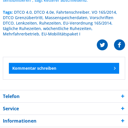
sensibilisieren“, sagt Ketterer abschließend.
Tags:
DTCO 4.0
,
DTCO 4.0e
,
Fahrtenschreiber
,
VO 165/2014
,
DTCO Grenzübertritt
,
Massenspeicherdaten
,
Vorschriften
DTCO
,
Lenkzeiten
,
Ruhezeiten
,
EU-Verordnung 165/2014
,
tägliche Ruhezeiten
,
wöchentliche Ruhezeiten
,
Mehrfahrerbetrieb
,
EU-Mobilitätspaket I
Kommentar schreiben
Telefon
Service
Informationen