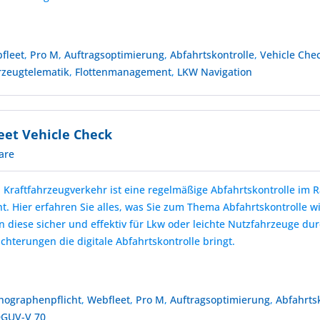
fleet
,
Pro M
,
Auftragsoptimierung
,
Abfahrtskontrolle
,
Vehicle Che
rzeugtelematik
,
Flottenmanagement
,
LKW Navigation
eet Vehicle Check
are
 Kraftfahrzeugverkehr ist eine regelmäßige Abfahrtskontrolle im
t. Hier erfahren Sie alles, was Sie zum Thema Abfahrtskontrolle w
 diese sicher und effektiv für Lkw oder leichte Nutzfahrzeuge du
chterungen die digitale Abfahrtskontrolle bringt.
hographenpflicht
,
Webfleet
,
Pro M
,
Auftragsoptimierung
,
Abfahrts
GUV-V 70