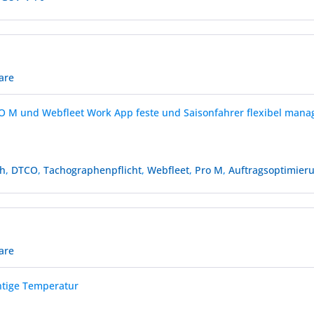
are
O M und Webfleet Work App feste und Saisonfahrer flexibel mana
ph
,
DTCO
,
Tachographenpflicht
,
Webfleet
,
Pro M
,
Auftragsoptimier
are
chtige Temperatur