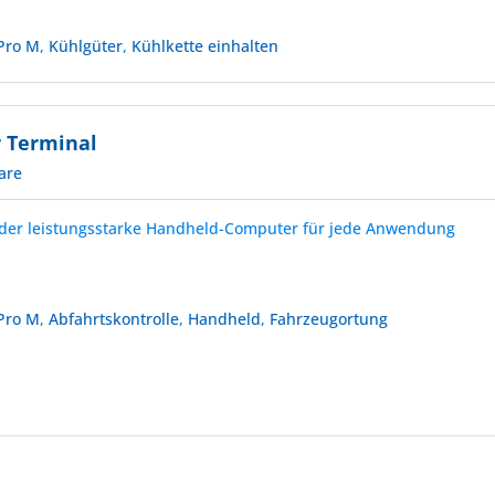
Pro M
,
Kühlgüter
,
Kühlkette einhalten
r Terminal
are
der leistungsstarke Handheld-Computer für jede Anwendung
Pro M
,
Abfahrtskontrolle
,
Handheld
,
Fahrzeugortung