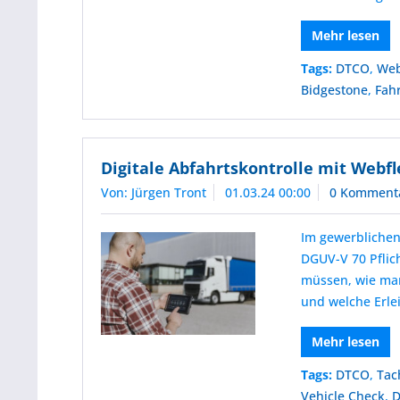
Mehr lesen
Tags:
DTCO
,
Web
Bidgestone
,
Fah
Digitale Abfahrtskontrolle mit Webfl
Von: Jürgen Tront
01.03.24 00:00
0 Komment
Im gewerblichen
DGUV-V 70 Pflich
müssen, wie man
und welche Erlei
Mehr lesen
Tags:
DTCO
,
Tac
Vehicle Check
,
D