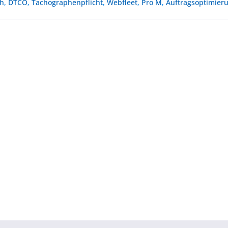
ph
,
DTCO
,
Tachographenpflicht
,
Webfleet
,
Pro M
,
Auftragsoptimier