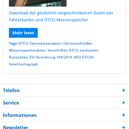
Download der gesetzlich vorgeschriebenen Daten von
Fahrerkarten und DTCO Massenspeicher
Mehr lesen
Tags:
DTCO
,
Fahrerkartendaten
,
Fahrtenschreiber
,
Massenspeicherdaten
,
Vorschriften DTCO
,
Lenkzeiten
,
Ruhezeiten
,
EU-Verordnung 165/2014
,
VDO DTCO4
,
Smarttachograph
Telefon
Service
Informationen
Newsletter