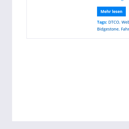
Mehr lesen
Tags:
DTCO
,
Web
Bidgestone
,
Fah