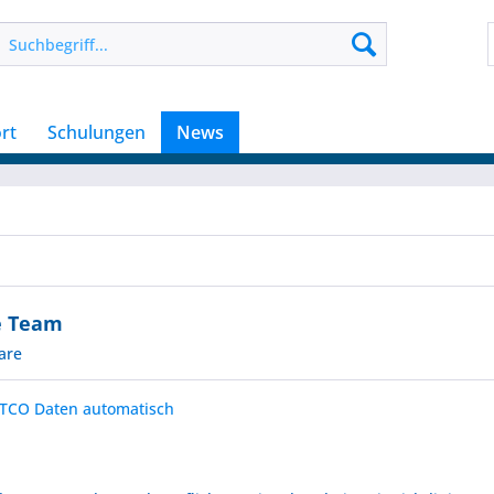
rt
Schulungen
News
e Team
are
DTCO Daten automatisch