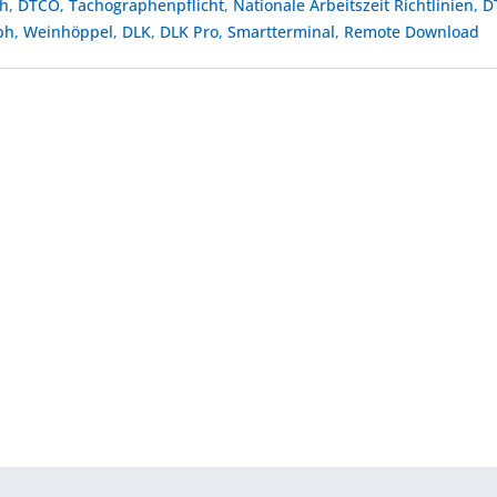
ph
,
DTCO
,
Tachographenpflicht
,
Nationale Arbeitszeit Richtlinien
,
D
ph
,
Weinhöppel
,
DLK
,
DLK Pro
,
Smartterminal
,
Remote Download