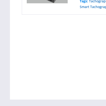
Tags:
Tachogra
Smart Tachogra