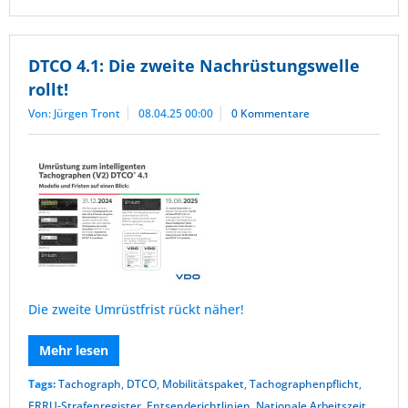
DTCO 4.1: Die zweite Nachrüstungswelle
rollt!
Von: Jürgen Tront
08.04.25 00:00
0 Kommentare
Die zweite Umrüstfrist rückt näher!
Mehr lesen
Tags:
Tachograph
,
DTCO
,
Mobilitätspaket
,
Tachographenpflicht
,
ERRU-Strafenregister
,
Entsenderichtlinien
,
Nationale Arbeitszeit