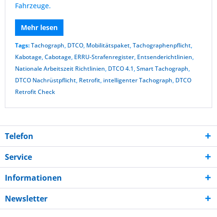
Fahrzeuge.
Mehr lesen
Tags:
Tachograph
,
DTCO
,
Mobilitätspaket
,
Tachographenpflicht
,
Kabotage
,
Cabotage
,
ERRU-Strafenregister
,
Entsenderichtlinien
,
Nationale Arbeitszeit Richtlinien
,
DTCO 4.1
,
Smart Tachograph
,
DTCO Nachrüstpflicht
,
Retrofit
,
intelligenter Tachograph
,
DTCO
Retrofit Check
Telefon
Service
Informationen
Newsletter