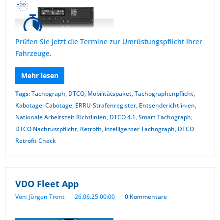
Prüfen Sie jetzt die Termine zur Umrüstungspflicht Ihrer
Fahrzeuge.
Mehr lesen
Tags:
Tachograph
,
DTCO
,
Mobilitätspaket
,
Tachographenpflicht
,
Kabotage
,
Cabotage
,
ERRU-Strafenregister
,
Entsenderichtlinien
,
Nationale Arbeitszeit Richtlinien
,
DTCO 4.1
,
Smart Tachograph
,
DTCO Nachrüstpflicht
,
Retrofit
,
intelligenter Tachograph
,
DTCO
Retrofit Check
VDO Fleet App
Von: Jürgen Tront
26.06.25 00:00
0 Kommentare