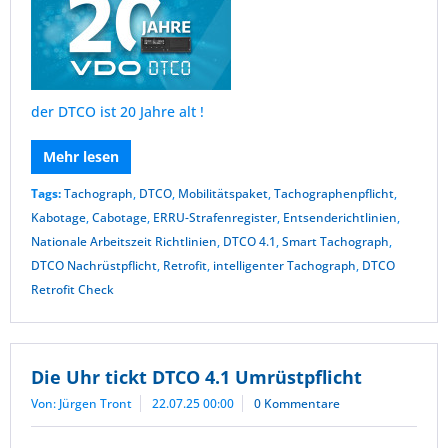
der DTCO ist 20 Jahre alt !
Mehr lesen
Tags:
Tachograph
,
DTCO
,
Mobilitätspaket
,
Tachographenpflicht
,
Kabotage
,
Cabotage
,
ERRU-Strafenregister
,
Entsenderichtlinien
,
Nationale Arbeitszeit Richtlinien
,
DTCO 4.1
,
Smart Tachograph
,
DTCO Nachrüstpflicht
,
Retrofit
,
intelligenter Tachograph
,
DTCO
Retrofit Check
Die Uhr tickt DTCO 4.1 Umrüstpflicht
Von: Jürgen Tront
22.07.25 00:00
0 Kommentare