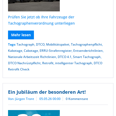
Prüfen Sie jetzt ob Ihre Fahrzeuge der
Tachographenverordnung unterliegen
Mehr lesen
Tags:
Tachograph
,
DTCO
,
Mobilitätspaket
,
Tachographenpflicht
,
Kabotage
,
Cabotage
,
ERRU-Strafenregister
,
Entsenderichtlinien
,
Nationale Arbeitszeit Richtlinien
,
DTCO 4.1
,
Smart Tachograph
,
DTCO Nachrüstpflicht
,
Retrofit
,
intelligenter Tachograph
,
DTCO
Retrofit Check
Ein Jubiläum der besonderen Art!
Von: Jürgen Tront
05.05.26 00:00
0 Kommentare