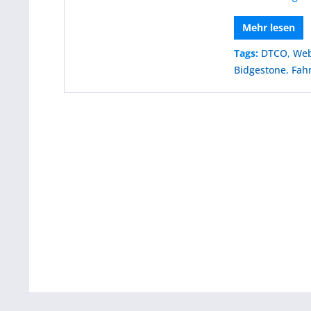
Mehr lesen
Tags:
DTCO
,
Web
Bidgestone
,
Fah