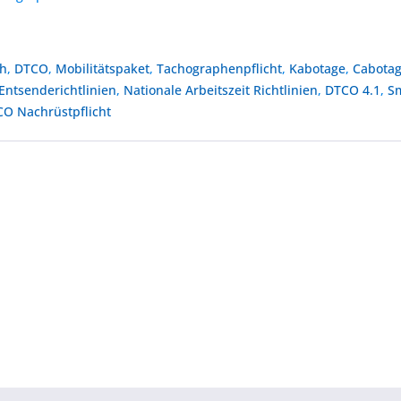
ph
,
DTCO
,
Mobilitätspaket
,
Tachographenpflicht
,
Kabotage
,
Cabota
Entsenderichtlinien
,
Nationale Arbeitszeit Richtlinien
,
DTCO 4.1
,
S
O Nachrüstpflicht