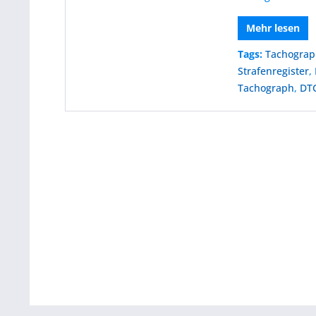
Mehr lesen
Tags:
Tachogra
Strafenregister
,
Tachograph
,
DTC