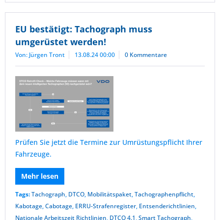
EU bestätigt: Tachograph muss
umgerüstet werden!
Von: Jürgen Tront
13.08.24 00:00
0 Kommentare
Prüfen Sie jetzt die Termine zur Umrüstungspflicht Ihrer
Fahrzeuge.
Mehr lesen
Tags:
Tachograph
,
DTCO
,
Mobilitätspaket
,
Tachographenpflicht
,
Kabotage
,
Cabotage
,
ERRU-Strafenregister
,
Entsenderichtlinien
,
Nationale Arbeitszeit Richtlinien
,
DTCO 4.1
,
Smart Tachograph
,