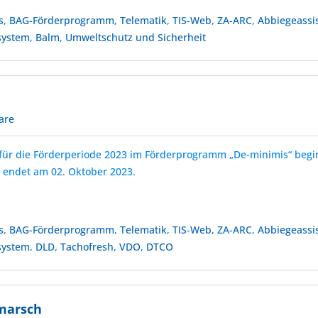
s
,
BAG-Förderprogramm
,
Telematik
,
TIS-Web
,
ZA-ARC
,
Abbiegeassi
system
,
Balm
,
Umweltschutz und Sicherheit
are
t für die Förderperiode 2023 im Förderprogramm „De-minimis“ begi
 endet am 02. Oktober 2023.
s
,
BAG-Förderprogramm
,
Telematik
,
TIS-Web
,
ZA-ARC
,
Abbiegeassi
system
,
DLD
,
Tachofresh
,
VDO
,
DTCO
marsch