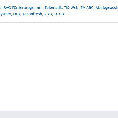
s
,
BAG-Förderprogramm
,
Telematik
,
TIS-Web
,
ZA-ARC
,
Abbiegeassi
system
,
DLD
,
Tachofresh
,
VDO
,
DTCO