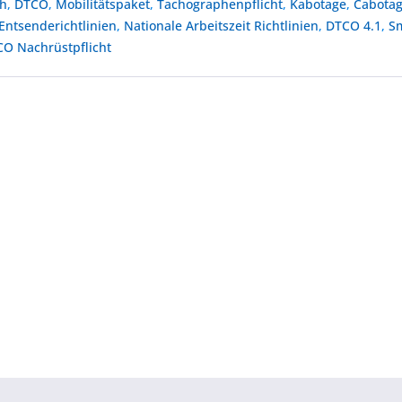
ph
,
DTCO
,
Mobilitätspaket
,
Tachographenpflicht
,
Kabotage
,
Cabota
Entsenderichtlinien
,
Nationale Arbeitszeit Richtlinien
,
DTCO 4.1
,
S
O Nachrüstpflicht