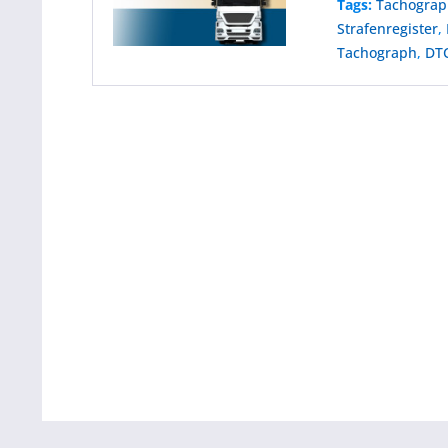
Tags:
Tachogra
Strafenregister
,
Tachograph
,
DTC