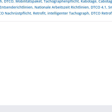
ph
,
DTCO
,
Mobilitätspaket
,
Tachographenpflicht
,
Kabotage
,
Cabota
Entsenderichtlinien
,
Nationale Arbeitszeit Richtlinien
,
DTCO 4.1
,
S
O Nachrüstpflicht
,
Retrofit
,
intelligenter Tachograph
,
DTCO Retrof