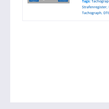
Tags:
Tachogra
Strafenregister
,
Tachograph
,
DTC