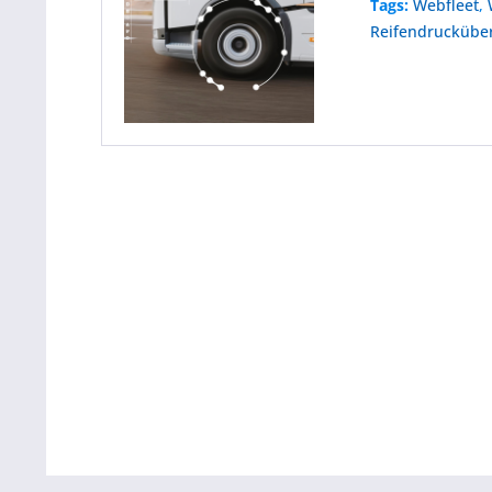
Tags:
Webfleet
,
Reifendrucküb