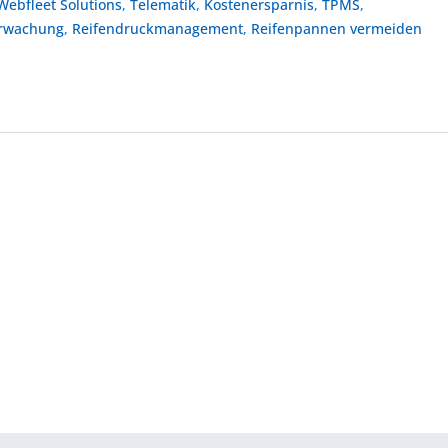
Webfleet Solutions
,
Telematik
,
Kostenersparnis
,
TPMS
,
erwachung
,
Reifendruckmanagement
,
Reifenpannen vermeiden